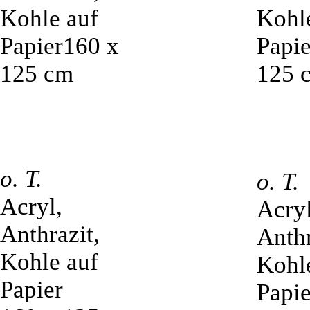
o. T.
o. T.
Acryl,
Acryl
Anthrazit,
Anthr
Kohle auf
Kohl
Papier
Papie