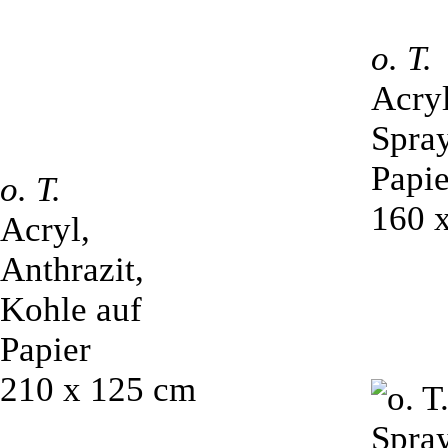
o. T.
Acryl
Spray
Papie
o. T.
160 
Acryl,
Anthrazit,
Kohle auf
Papier
210 x 125 cm