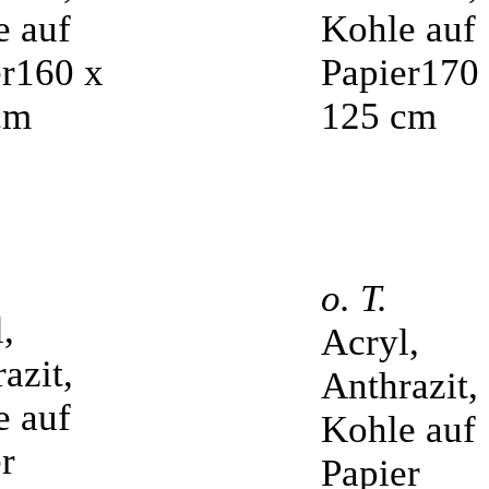
o. T.
,
Acryl,
azit,
Anthrazit,
e auf
Kohle auf
r
Papier