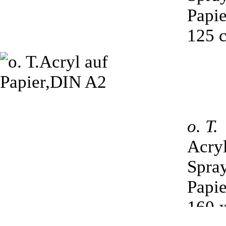
o. T.
Acryl
Spray
Papie
160 
o. T.