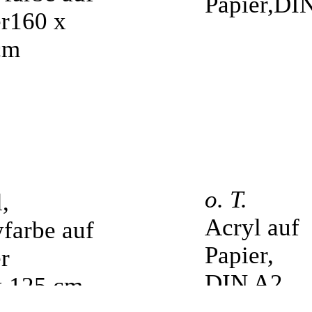
o. T.
,
Acryl auf
farbe auf
Papier,
r
DIN A2
x 125 cm